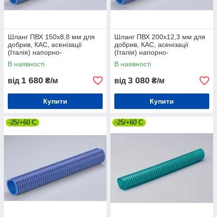
Шланг ПВХ 150х8,8 мм для
Шланг ПВХ 200х12,3 мм для
добрив, КАС, асенізації
добрив, КАС, асенізації
(Італія) напорно-
(Італія) напорно-
всмоктувальний
всмоктувальний
В наявності
В наявності
1 680
3 080
від
₴/м
від
₴/м
Купити
Купити
-25/+60 С
-25/+60 С