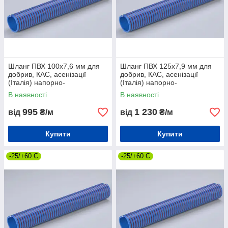
Шланг ПВХ 100х7,6 мм для
Шланг ПВХ 125х7,9 мм для
добрив, КАС, асенізації
добрив, КАС, асенізації
(Італія) напорно-
(Італія) напорно-
всмоктувальний
всмоктувальний
В наявності
В наявності
995
1 230
від
₴/м
від
₴/м
Купити
Купити
-25/+60 С
-25/+60 С