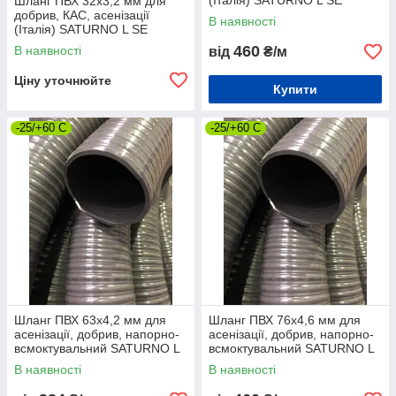
(Італія) SATURNO L SE
Шланг ПВХ 32х3,2 мм для
GREEN напірно-всмоктуючий
добрив, КАС, асенізації
В наявності
(Італія) SATURNO L SE
GREEN напірно-всмоктуючий
460
В наявності
від
₴/м
Ціну уточнюйте
Купити
-25/+60 C
-25/+60 C
Шланг ПВХ 63х4,2 мм для
Шланг ПВХ 76х4,6 мм для
асенізації, добрив, напорно-
асенізації, добрив, напорно-
всмоктувальний SATURNO L
всмоктувальний SATURNO L
SE GRAY
SE GRAY
В наявності
В наявності