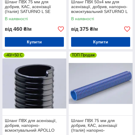
Шланг ПВХ 75 мм для
Шланг ПВХ 50х4 мм для
добрив, КАС, асенізації
асенізації, добрив, напорно-
(Італія) SATURNO L SE
всмоктувальний SATURNO L
GREEN напорно-
SE GRAY
В наявності
В наявності
всмоктувальний
460
375
від
₴/м
від
₴/м
Купити
Купити
-40/+50 С
ТОП Продаж
Шланг ПВХ для асенізації,
Шланг ПВХ 75 мм для
добрив, напорно-
добрив, КАС, асенізації
всмоктувальний APOLLO
(Італія) напорно-