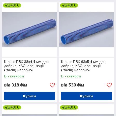
-25/+60 С
-25/+60 С
Шланг ПВХ 38х4,4 мм для
Шланг ПВХ 63х5,4 мм для
добрив, КАС, асенізації
добрив, КАС, асенізації
(Італія) напорно-
(Італія) напорно-
всмоктувальний
всмоктувальний
В наявності
В наявності
318
530
від
₴/м
від
₴/м
Купити
Купити
-25/+60 С
-25/+60 С