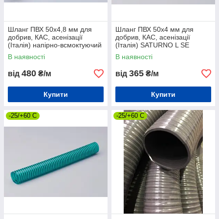
Шланг ПВХ 50х4,8 мм для
Шланг ПВХ 50х4 мм для
добрив, КАС, асенізації
добрив, КАС, асенізації
(Італія) напірно-всмоктуючий
(Італія) SATURNO L SE
GREEN напірно-всмоктуючий
В наявності
В наявності
480
365
від
₴/м
від
₴/м
Купити
Купити
-25/+60 С
-25/+60 C