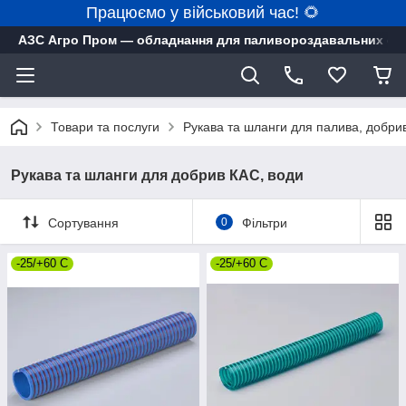
Працюємо у військовий час! 🌻
АЗС Агро Пром — обладнання для паливороздавальних ста
Товари та послуги
Рукава та шланги для палива, добрив
Рукава та шланги для добрив КАС, води
Сортування
0
Фільтри
-25/+60 С
-25/+60 С