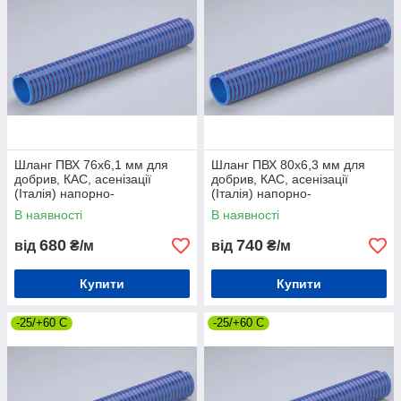
Шланг ПВХ 76х6,1 мм для
Шланг ПВХ 80х6,3 мм для
добрив, КАС, асенізації
добрив, КАС, асенізації
(Італія) напорно-
(Італія) напорно-
всмоктувальний
всмоктувальний
В наявності
В наявності
680
740
від
₴/м
від
₴/м
Купити
Купити
-25/+60 С
-25/+60 С