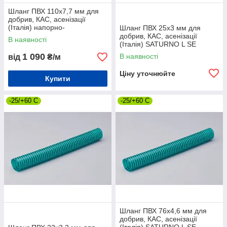
Шланг ПВХ 110х7,7 мм для
добрив, КАС, асенізації
(Італія) напорно-
Шланг ПВХ 25х3 мм для
всмоктувальний
добрив, КАС, асенізації
В наявності
(Італія) SATURNO L SE
GREEN напірно-всмоктуючий
1 090
В наявності
від
₴/м
Ціну уточнюйте
Купити
-25/+60 С
-25/+60 С
Шланг ПВХ 76х4,6 мм для
добрив, КАС, асенізації