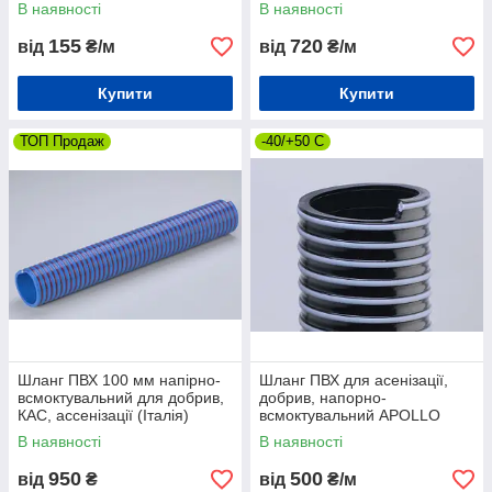
SUPERFLEX
всмоктувальний
В наявності
В наявності
155
720
від
₴/м
від
₴/м
Купити
Купити
ТОП Продаж
-40/+50 С
Шланг ПВХ 100 мм напірно-
Шланг ПВХ для асенізації,
всмоктувальний для добрив,
добрив, напорно-
КАС, ассенізації (Італія)
всмоктувальний APOLLO
SUPERFLEX-2
В наявності
В наявності
950
500
від
₴
від
₴/м