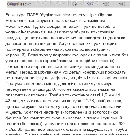
Вежа тура ПСРВ (будівельні ліси пересувні) є збірною
металевою конструкцією на колесах із гальмівним
механізмом. Під час складання вишки тури не потрібно
жодних інструментів, це дає змогу збирати конструкцію
швидко, що позитивно позначається на швидкості підготовки
до виконання різних робіт. Усі деталі вишки тури покриті
полімерним забарвленням яскравих кольорів (синій,
червоний). Вежа тура у яскравих кольорах не залишиться без
уваги в перехожих (приваблюючи потенційних клієнтів).
Полімерне забарвлення істотно знижує вплив довкілля на
метал. Перед фарбуванням усі деталі конструкції проходять
ретельну перевірку на дефекти, міцність і якість зварних швів.
Прогумовані колеса міцні, довговічні та знижують звук
пересування мишки до 0, чого не скажеш про вишки на
пластикових колесах. Труби з тонкостінної сталі 1,5 мм і d =
42 mm, з яких складається вишка тура ПСРВ, підібрані так,
щоб конструкція мала малу вагу, але водночас зберігаючи
міцність. Комплект настилу виготовлений із вологостійкої
фанери (до комплекту входить настил із люком і суцільний
настил (без люка)), допустиме навантаження на настил 200
кгс/м. Збирання вертикальних елементів відбувається «труба