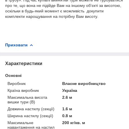
в трубу». Під час купівлі вийнятки тури можете не турбуватися
про те, що вона не підійде Вам на іншому об'єкті за висотою,
оскільки в будь-який момент є можливість докупити
комплекти нарощування на потрібну Вам висоту.
Приховати
Характеристики
Основні
Виробник
Власне виробництво
Країна виробник
Україна
Максимальна висота
2.6 м
вишки тури (В)
Довжина настилу (секції)
1.6 м
Ширина настилу (секції)
0.8 м
Максимальне
200 кг/кв. м
навантаження на настил