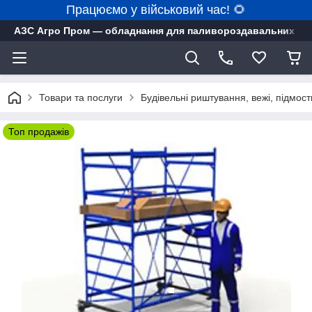
Працюємо у військовий час! 🌻
АЗС Агро Пром — обладнання для паливороздавальних ста
Товари та послуги
Будівельні риштування, вежі, підмост
Топ продажів