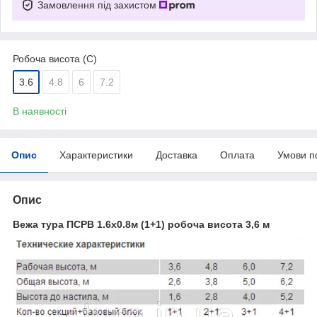
Замовлення під захистом
Робоча висота (С)
3.6
4.8
6
7.2
В наявності
Опис
Характеристики
Доставка
Оплата
Умови п
Опис
Вежа тура ПСРВ 1.6х0.8м (1+1) робоча висота 3,6 м