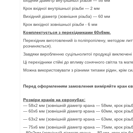
Вхідний діаметр внутрішньої різьби — 58 мм
Крок вхідної внутрішньої різьби — 2 мм
Вихідний діаметр (зовнішня різьба) — 60 мм
Крок вихідної зовнішньої різьби - 6 мм
Комплектується з перехідниками 60х6мм.
Перехідник виготовлений із поліпропілену, методом литт
розчиняється).
Завдяки виробленню суцільнолитої продукції виключені 
Ці перехідники стійкі до впливу сонячного світла та мат
Можна використовувати з різними типами рідин, крім сил
Перед оформленням замовлення виміряйте кран єв
Розміри кранів на єврокубах:
— 58х2 мм (зовнішній діаметр крана — 58мм, крок різь
— 60х6 мм (зовнішній діаметр крана — 60мм, крок різь
— 63х2 мм (зовнішній діаметр крана — 63мм, крок різь
— 75х6 мм (зовнішній діаметр крана — 75мм, крок різь
- 80х2мм (зовнішній діаметр крана — 80 мм, крок різьб