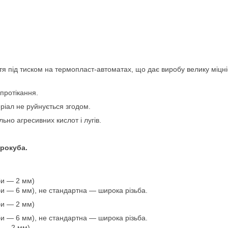
я під тиском на термопласт-автоматах, що дає виробу велику міцність
протікання.
еріал не руйнується згодом.
ьно агресивних кислот і лугів.
рокуба.
би — 2 мм)
би — 6 мм), не стандартна — широка різьба.
би — 2 мм)
би — 6 мм), не стандартна — широка різьба.
и — 2 мм)