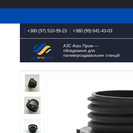
+380 (97) 510-99-23
+380 (99) 641-43-03
АЗС Агро Пром —
обладнання для
паливороздавальних станцій