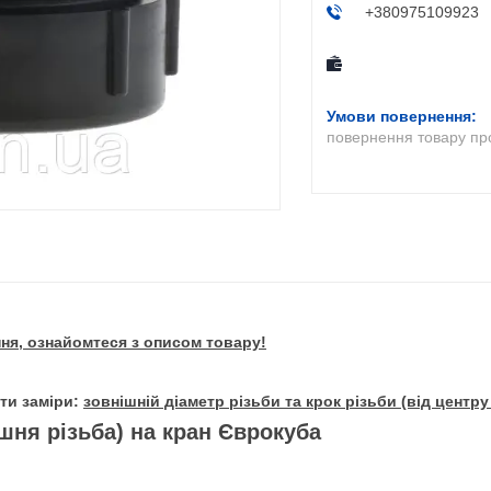
+380975109923
повернення товару пр
ня, ознайомтеся з описом товару!
ти заміри:
зовнішній діаметр різьби та крок різьби (від центр
шня різьба) на кран Єврокуба