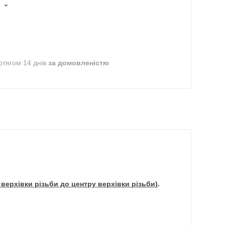
отягом 14 днів
за домовленістю
у верхівки різьби до центру верхівки різьби)
.