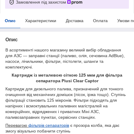
Замовлення під захистом
Опис
Характеристики
Доставка
Оплата
Умови п
Опис
В асортименті нашого магазину великий вибір обладнання
для АЗС — заправні станції (паливо, олія, сечовина AdBlue),
насоси, лічильники, фільтри, пістолети, шланги та
комплектуючі.
Картридж із металевою сіткою 125 мкм для фільтра
сепаратора Piusi Clear Captor
Картридж для дизельного палива, призначений для тонкого
очищення від механічних домішок (пісок, іржа тощо). Ступінь
фільтрації становить 125 мікронів. Фільтри підходять для
напірних і всмоктувальних паливних магістралей на
комерційних, відряджених і приватних Міні АЗС,
паливозаправних пунктах, сервісних станціях.
Перевагою
фільтрів сепараторів
є прозора колба, яка дає
змогу візуально побачити ступінь