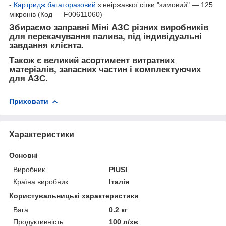
-
Картридж багаторазовий
з неіржавкої сітки "зимовий" — 125
мікронів (Код — F00611060)
Збираємо заправні Міні АЗС різних виробників
для перекачування палива, під індивідуальні
завдання клієнта.
Також є великий асортимент витратних
матеріалів, запасних частин і комплектуючих
для АЗС.
Приховати
Характеристики
Основні
Виробник
PIUSI
Країна виробник
Італія
Користувальницькі характеристики
Вага
0.2 кг
Продуктивність
100 л/хв