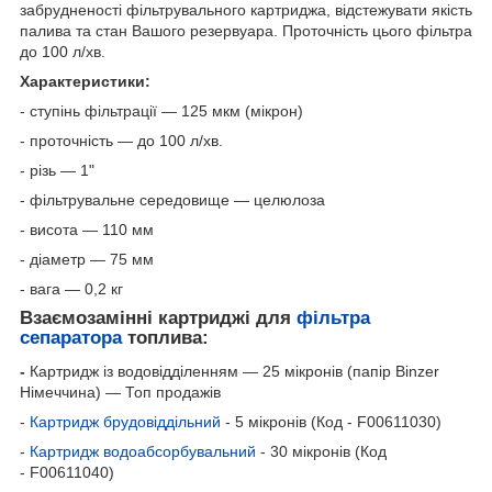
забрудненості фільтрувального картриджа, відстежувати якість
палива та стан Вашого резервуара. Проточність цього фільтра
до 100 л/хв.
Характеристики:
- ступінь фільтрації — 125 мкм (мікрон)
- проточність — до 100 л/хв.
- різь — 1"
- фільтрувальне середовище — целюлоза
- висота — 110 мм
- діаметр — 75 мм
- вага — 0,2 кг
Взаємозамінні картриджі для
фільтра
сепаратора
топлива:
-
Картридж із водовідділенням — 25 мікронів (папір Binzer
Німеччина) — Топ продажів
-
Картридж брудовіддільний
- 5 мікронів (Код - F00611030)
-
Картридж водоабсорбувальний
- 30 мікронів (Код
- F00611040)