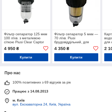
Фільтр сепаратор 125 мкм
Фільтр сепаратор 5 мкм —
Карт
100 л/хв. з металевою
70 л/хв. Piusi
водо
сіткою Piusi Clear Captor
брудовіддільний, для
для 
для палива на Міні АЗС
палива на заправну
Pius
4 950
4 350
2 1
₴
₴
станцію
Купити
Купити
Про нас
100% позитивних з 69 відгуків за рік
Працює з 14.08.2013
м. Київ
вул. Екскаваторна 24, Київ, Україна