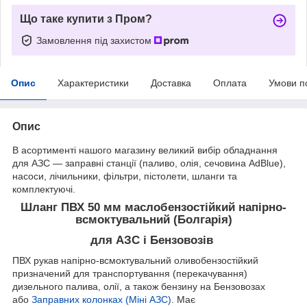
Що таке купити з Пром?
Замовлення під захистом
Опис
Характеристики
Доставка
Оплата
Умови п
Опис
В асортименті нашого магазину великий вибір обладнання
для АЗС — заправні станції (паливо, олія, сечовина AdBlue),
насоси, лічильники, фільтри, пістолети, шланги та
комплектуючі.
Шланг ПВХ 50 мм маслобензостійкий напірно-
всмоктувальний (Болгарія)
для АЗС і Бензовозів
ПВХ рукав напірно-всмоктувальний оливобензостійкий
призначений для транспортування (перекачування)
дизельного палива, олії, а також бензину на Бензовозах
або
Заправних колонках (Міні АЗС)
. Має