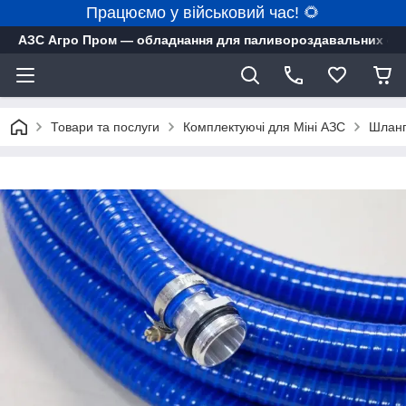
Працюємо у військовий час! 🌻
АЗС Агро Пром — обладнання для паливороздавальних ста
Товари та послуги
Комплектуючі для Міні АЗС
Шланг