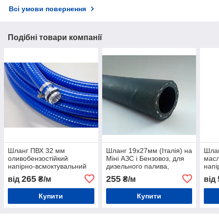
Всі умови повернення
Подібні товари компанії
Шланг ПВХ 32 мм
Шланг 19х27мм (Італія) на
Шла
оливобензостійкий
Міні АЗС і Бензовоз, для
масл
напірно-всмоктувальний
дизельного палива,
напі
для АЗС і Бензовозів МБС
оливостійкий МБС
для 
265
255
від
₴/м
₴/м
від
Купити
Купити