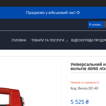
Працюємо у військовий час! 🌻
ГОЛОВНА
ТОВАРИ ТА ПОСЛУГИ
ВІДЕООГЛЯДИ ПРОДУК
Універсальний н
вольтів 40/60 л/
Немає в наявності
Код:
Benza DC-40
5 525 ₴