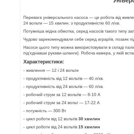
Універ
Перевага універсального насоса — це робота від живлення
24 вольти — 15 хвилин. з продуктивністю 60 л/хв.
Потужніша мідна обмотка, серед насосів такого типу з
Чудово зарекомендували себе серед аграріїв, позаяк пі
Насоси цього типу можна використовувати в складі пал
під'єднавши рукави-шланги). Робоча камера, у якій вста
Характеристики:
- живлення — 12 і 24 вольти
- продуктивність від 12 вольтів — 40 л/хв.
- продуктивність від 24 вольтів — 60 л/хв.
- робочий струм за 12 вольтів — 8-10 А
- робочий струм за 24 вольт — 17-22 А
- потужність — 300 Вт
- цикл роботи від 12 вольтів
30 хвилин
- цикл роботи від 24 вольтів
15 хвилин