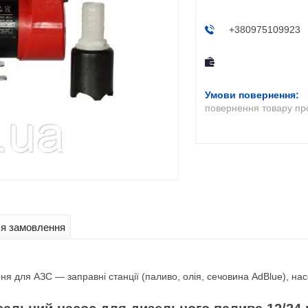
+380975109923
повернення товару пр
ля замовлення
 для АЗС — заправні станції (паливо, олія, сечовина AdBlue), насо