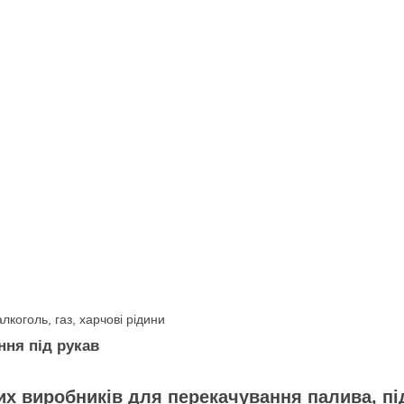
алкоголь, газ, харчові рідини
ння під рукав
их виробників для перекачування палива, під