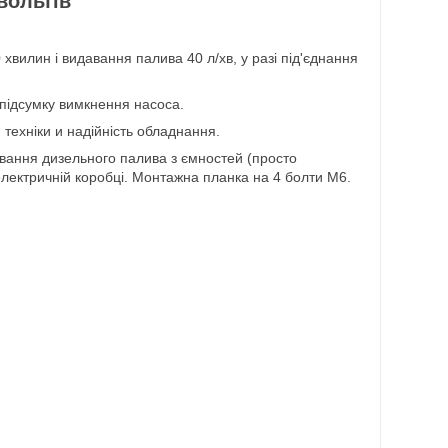
вольтів
 хвилин і видавання палива 40 л/хв, у разі під'єднання
 підсумку вимкнення насоса.
техніки и надійність обладнання.
ування дизельного палива з ємностей (просто
 електричній коробці. Монтажна планка на 4 болти М6.