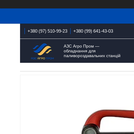
+380 (97) 510-99-23
+380 (99) 641-43-03
АЗС Агро Пром —
обладнання для
паливороздавальних станцій