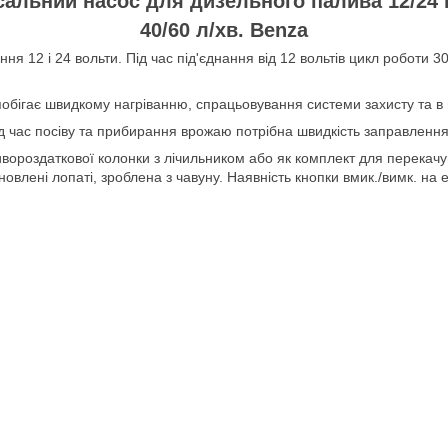
сальний насос для дизельного палива 12/24 
40/60 л/хв. Benza
 12 і 24 вольти. Під час під'єднання від 12 вольтів цикл роботи 30
апобігає швидкому нагріванню, спрацьовування системи захисту та в
д час посіву та прибирання врожаю потрібна швидкість заправлення 
ивороздаткової колонки з лічильником або як комплект для перекач
новлені лопаті, зроблена з чавуну. Наявність кнопки вмик./вимк. на